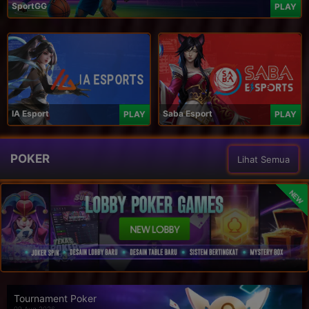
SportGG
PLAY
IA Esport
Saba Esport
PLAY
PLAY
POKER
Lihat Semua
NEW
Tournament Poker
09 Aug 2026