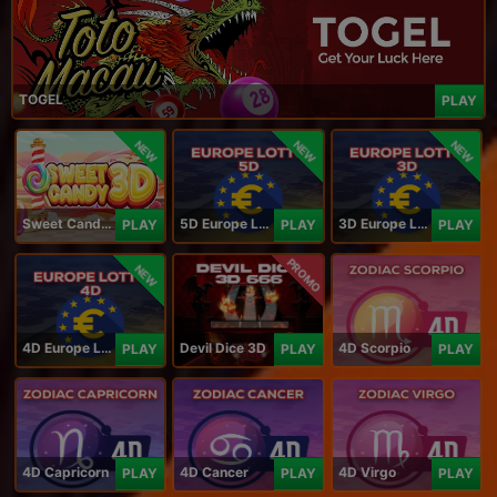
TOGEL
PLAY
NEW
NEW
NEW
Sweet Candy 3D
5D Europe Lotto
3D Europe Lotto
PLAY
PLAY
PLAY
PROMO
NEW
4D Europe Lotto
Devil Dice 3D
4D Scorpio
PLAY
PLAY
PLAY
4D Capricorn
4D Cancer
4D Virgo
PLAY
PLAY
PLAY