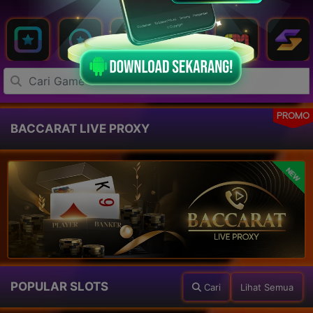
PROMO
BACCARAT LIVE PROXY
NEW
POPULAR SLOTS
Cari
Lihat Semua