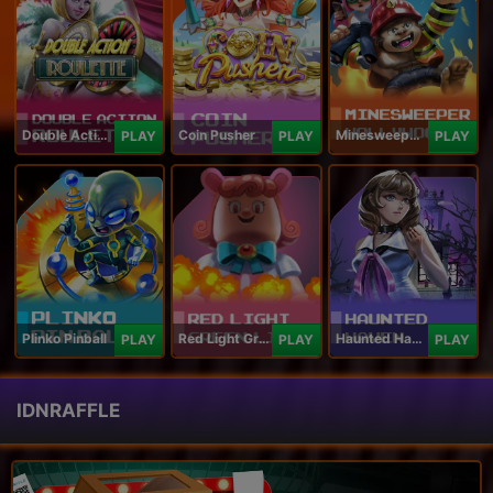
Double Action Roulette
Coin Pusher
Minesweeper Hollywood
PLAY
PLAY
PLAY
Plinko Pinball
Red Light Green Light
Haunted Haven
PLAY
PLAY
PLAY
IDNRAFFLE