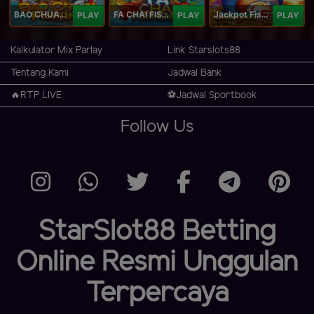
BAO CHUAN FISHING
FA CHAI FISHING
Jackpot Fishing Jili
PLAY
PLAY
PLAY
Kalkulator Mix Parlay
Link Starslots88
Tentang Kami
Jadwal Bank
🔥RTP LIVE
⚽️Jadwal Sportbook
Follow Us
StarSlot88 Betting
Online Resmi Unggulan
Terpercaya