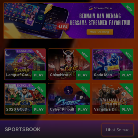
NEW
PROMO
NEW
NEW
Lamp of Cornucopia
Chinchirorin
Soda Man
PLAY
PLAY
PLAY
NEW
NEW
NEW
2026 GOLDEN GOAL RUSH
Cyber Pinball
Valhalla's Dice
PLAY
PLAY
PLAY
SPORTSBOOK
Lihat Semua