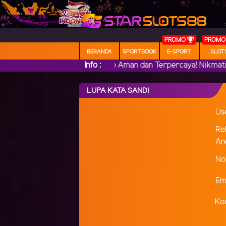
PROMO
PROM
BERANDA
SPORTBOOK
E-SPORT
SLOT
ting Terlengkap Aman dan Terpercaya! Nikmati Promo Special 
Info :
LUPA KATA SANDI
Us
Re
An
No
Em
Kod