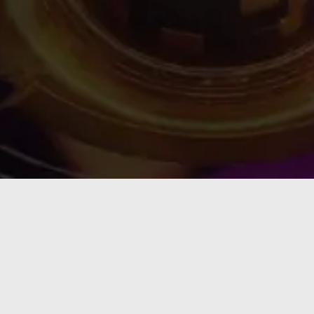
🔥RTP LIVE
⚽️Jadwal Sportbook