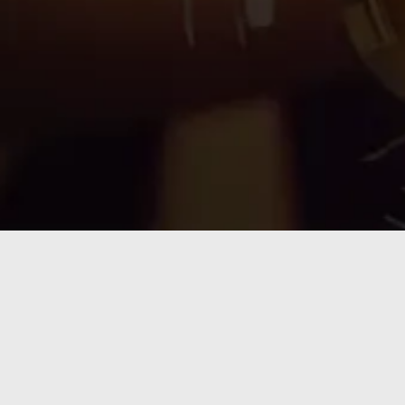
88
Tentang Kami
Jadwal Bank
Lisensi
Follow Us